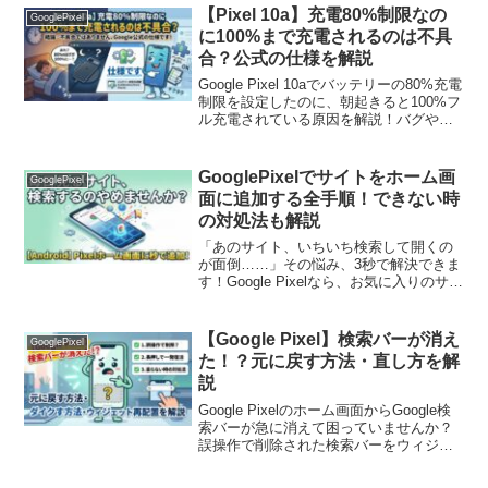
【Pixel 10a】充電80%制限なの
GooglePixel
に100%まで充電されるのは不具
合？公式の仕様を解説
Google Pixel 10aでバッテリーの80%充電
制限を設定したのに、朝起きると100%フ
ル充電されている原因を解説！バグや不
具合ではなく、バッテリー状態を調整す
るGoogle公式の正しい「仕様」です。自
動で80%制限に戻る仕組みと安心の対処
GooglePixelでサイトをホーム画
GooglePixel
法。
面に追加する全手順！できない時
の対処法も解説
「あのサイト、いちいち検索して開くの
が面倒……」その悩み、3秒で解決できま
す！Google Pixelなら、お気に入りのサイ
トをまるでアプリのようにホーム画面に
配置可能。2026年最新OSでの手順から、
アイコンが増えない時の意外な落とし穴
【Google Pixel】検索バーが消え
GooglePixel
まで、スマホ歴10年の部チョーが徹底解
た！？元に戻す方法・直し方を解
説します。
説
Google Pixelのホーム画面からGoogle検
索バーが急に消えて困っていませんか？
誤操作で削除された検索バーをウィジェ
ットで再配置する手順や、バグで表示さ
れない時の対処法（再起動・キャッシュ