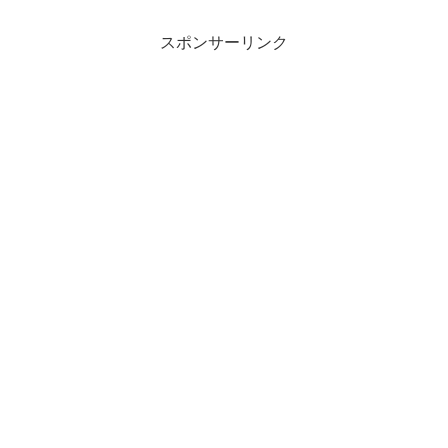
問を徹底解説！実は実害ゼロで安心な理
由をお伝えします。
スポンサーリンク