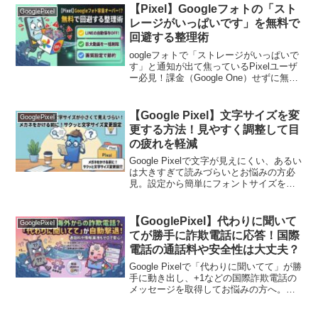
消去）を分かりやすく解説します！
【Pixel】Googleフォトの「スト
GooglePixel
レージがいっぱいです」を無料で
回避する整理術
oogleフォトで「ストレージがいっぱいで
す」と通知が出て焦っているPixelユーザ
ー必見！課金（Google One）せずに無料
で空き容量を増やす超簡単な設定変更＆
写真整理術を徹底解説。LINEの自動保存
停止や不要データの爆速削除手順を紹介
【Google Pixel】文字サイズを変
GooglePixel
します。
更する方法！見やすく調整して目
の疲れを軽減
Google Pixelで文字が見えにくい、あるい
は大きすぎて読みづらいとお悩みの方必
見。設定から簡単にフォントサイズを変
更する手順をわかりやすく解説します。
さらに「文字を太くする」設定など、視
認性を劇的に上げるコツも紹介。自分に
【GooglePixel】代わりに聞いて
GooglePixel
ぴったりのサイズでPixelをもっと快適に
てが勝手に詐欺電話に応答！国際
使いましょう！
電話の通話料や安全性は大丈夫？
Google Pixelで「代わりに聞いてて」が勝
手に動き出し、+1などの国際詐欺電話の
メッセージを取得してお悩みの方へ。通
話料金はかかるのか、情報漏洩のリスク
はあるのかなど、初心者が不安になる疑