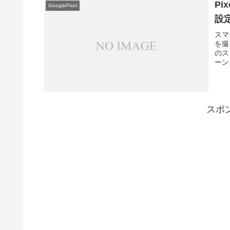
P
GooglePixel
設
スマ
を撮
のス
ーン
スポ