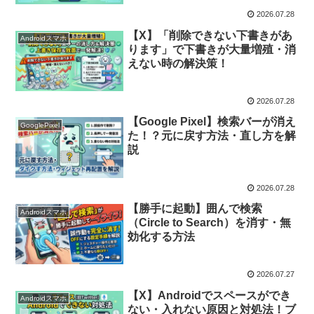
2026.07.28
【X】「削除できない下書きがあ
Androidスマホ
ります」で下書きが大量増殖・消
えない時の解決策！
2026.07.28
【Google Pixel】検索バーが消え
GooglePixel
た！？元に戻す方法・直し方を解
説
2026.07.28
【勝手に起動】囲んで検索
Androidスマホ
（Circle to Search）を消す・無
効化する方法
2026.07.27
【X】Androidでスペースができ
Androidスマホ
ない・入れない原因と対処法！ブ