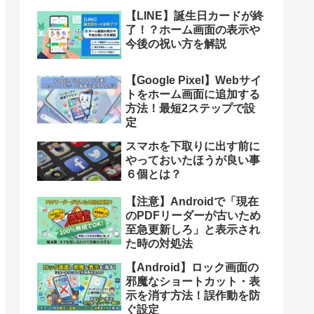
【LINE】誕生日カードが終
了！？ホーム画面の表示や
今後の祝い方を解説
【Google Pixel】Webサイ
トをホーム画面に追加する
方法！最短2ステップで設
定
スマホを下取りに出す前に
やっておいたほうが良い事
６個とは？
【注意】Androidで「現在
のPDFリーダーが古いため
至急更新しろ」と表示され
た時の対処法
【Android】ロック画面の
邪魔なショートカット・表
示を消す方法！誤作動を防
ぐ設定