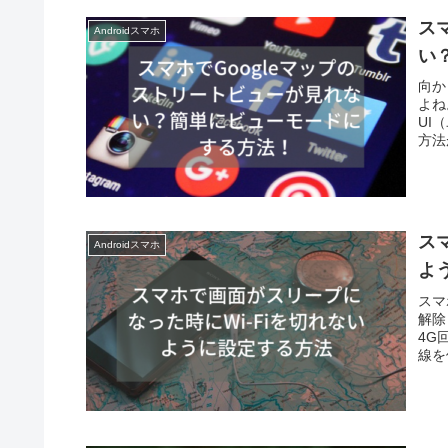
ス
Androidスマホ
い
向か
よね
UI
方法
ス
Androidスマホ
よ
スマ
解除
4G
線を