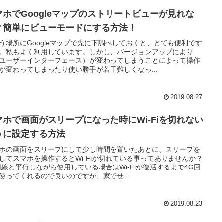
マホでGoogleマップのストリートビューが見れな
？簡単にビューモードにする方法！
う場所にGoogleマップで先に下調べしておくと、とても便利です
。私もよく利用しています。しかし、バージョンアップにより
（ユーザーインターフェース）が変わってしまうことによって操作
が変わってしまったり使い勝手が若干難しくなっ...
2019.08.27
マホで画面がスリープになった時にWi-Fiを切れない
うに設定する方法
ホの画面をスリープにして少し時間を置いたあとに、スリープを
してスマホを操作するとWi-Fiが切れている事ってありませんか？
回線と平行しながら使用している場合はWi-Fiが復活するまで4G回
使ってくれるので良いのですが、家でせ...
2019.08.23