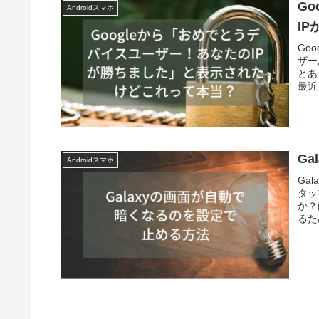
G
Androidスマホ
I
Go
ザー
とあ
最近
G
Androidスマホ
Ga
タッ
か？
るた