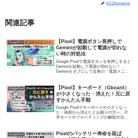
lv12kaname
関連記事
【Pixel】電源ボタン長押しで
GooglePixel
Geminiが起動して電源が切れな
い時の対処法
Google Pixelで電源ボタンを長押しすると
Geminiが起動して電源が切れない！
Geminiをオフにして従来の「電源メニュ
ー（再起動・電源オフ）」に戻す設定手
順や、Geminiを有効にしたまま電源を切
る裏ワザを解説します。
【Pixel】キーボード（Gboard）
GooglePixel
が小さくなった・消えた！元に戻
すかんたん手順
Google Pixelでキーボードが小さくなっ
た・画面から消えたとお困りの方へ。片
手モードやフローティングの解除方法、
Gboardが出てこない時の対処法を分かり
やすく解説！元通りの大きなサイズに戻
す簡単手順をお伝えします。
Pixelのバッテリー寿命を延ば
GooglePixel