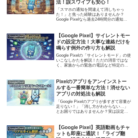
法！誤スワイプも安心！
「スマホの通知を間違えて消しちゃっ
た！」と焦った経験はありませんか？
Google Pixelなら過去24時間分の通知を
すべて記録して後から見返せる「通知履
歴」機能があります。30秒で終わる簡単
な設定手順と便利な使い方をわかりやす
【Google Pixel】サイレントモー
GooglePixel
く解説
ドの設定方法！大事な連絡だけを
鳴らす例外の作り方も解説
Google Pixelの「サイレントモード」の使
いこなしかたを解説！ただの消音ではな
く、家族からの緊急の電話など特定の連
絡だけは例外で鳴らし、それ以外の通知
を完全にシャットアウトして集中・快眠
できる神設定手順です。
Pixelのアプリをアンインストー
GooglePixel
ルする一番簡単な方法！消せない
アプリの対処法も解説
「Google Pixelのアプリが多すぎて容量が
足りない！」「消し方がわからない…」
とお困りではありませんか？実は設定を
開かずに「1秒で消す方法」があるんで
す。標準アプリが消せない時の「無効
化」手順や、初心者が迷いやすい注意点
【Google Pixel】英語動画もチャ
GooglePixel
まで、部チョーが分かりやすく丁寧に解
ットも即座に通訳！「ライブ翻
説します！