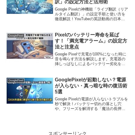
訳」の設定方法と活用術
Google Pixelの神機能「ライブ翻訳（リア
ルタイム翻訳）」の設定手順と使い方を
徹底解説！YouTubeの英語動画の日本語
字幕化や、チャットの自動翻訳を爆速に
する「言語データ」のダウンロード手
順、海外旅行でも安心なオフラインでの
Pixelのバッテリー寿命を延ば
GooglePixel
活用法
す！「満充電アラーム」の設定方
法と注意点
Google Pixelで充電が100%になった時に
音を鳴らす方法を解説します。充電器の
挿しっぱなしによるバッテリー劣化を防
ぎ、スマホの寿命を延ばすための必須設
定。夜間の注意点や、短時間充電のコツ
も紹介。大切なPixelを長く使い続けるた
GooglePixelが起動しない？電源
GooglePixel
めの簡単ステップを今すぐチェック！
が入らない・真っ暗な時の復活術
5選
Google Pixelの電源が入らないトラブルを
秒で解決！バッテリー切れの落とし穴
や、フリーズを解消する「魔法の長押
し」時間を伝授。どうしても動かない時
の最終手段まで網羅しました。この記事
を読んで、大切なPixelを今すぐ目覚めさ
せましょう。
スポンサーリンク