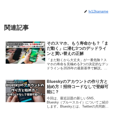
lv12kaname
関連記事
そのスマホ、もう寿命かも？「ま
Androidスマホ
だ動く」に潜む3つのデッドライ
ンと買い替えの正解
「まだ動くから大丈夫」が一番危険？ス
マホの寿命を見極める3つの決定的なデッ
ドラインを2026年の最新基準で解説。バ
ッテリーの減りや動作の重さを我慢して
使い続けるリスクとは。スマホ歴10年の
部チョーが、失敗しない買い替えのタイ
Blueskyのアカウントの作り方と
Androidスマホ
ミングと正解を伝授します。
始め方！招待コードなしで登録可
能に？
今回は、最近話題の新しいSNS、
Bluesky（ブルースカイ）についてご紹介
します。Blueskyとは、Twitterの共同創業
者であるジャック・ドーシー氏が発案し
た分散型SNSプロジェクトです。分散型