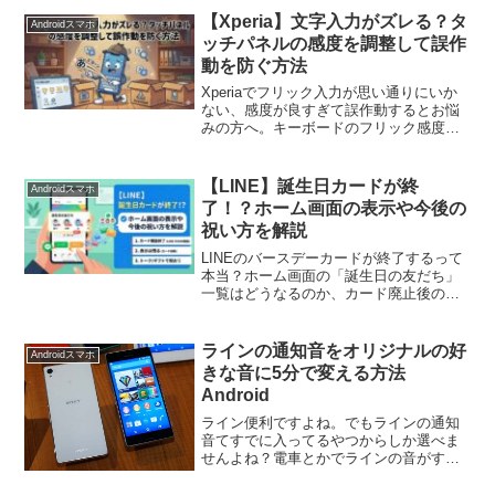
SNSとは、中央集権的なサーバーが存
【Xperia】文字入力がズレる？タ
Androidスマホ
在...
ッチパネルの感度を調整して誤作
動を防ぐ方法
Xperiaでフリック入力が思い通りにいか
ない、感度が良すぎて誤作動するとお悩
みの方へ。キーボードのフリック感度調
整手順や、過敏反応の原因となる「手ぶ
くろモード」の解除方法を分かりやすく
解説します。自分に合った設定で、文字
【LINE】誕生日カードが終
Androidスマホ
入力のストレスを解消しましょう！
了！？ホーム画面の表示や今後の
祝い方を解説
LINEのバースデーカードが終了するって
本当？ホーム画面の「誕生日の友だち」
一覧はどうなるのか、カード廃止後の正
しいお祝い方法（トーク・LINEギフト）
や、過去のカードの保存方法まで分かり
やすく解説します！
ラインの通知音をオリジナルの好
Androidスマホ
きな音に5分で変える方法
Android
ライン便利ですよね。でもラインの通知
音てすでに入ってるやつからしか選べま
せんよね？電車とかでラインの音がする
と自分のがなったのかと思ってスマホを
取り出してしまうくらい曲の数が少ない