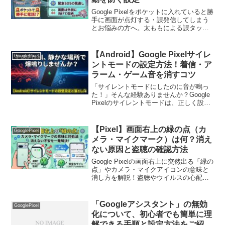
Google Pixelをポケットに入れていると勝
手に画面が点灯する・誤発信してしまう
とお悩みの方へ。太ももによる誤タッチ
や緊急SOSの誤作動を防ぐかんたん設定
変更手順を解説！服の摩擦や揺れによる
トラブルをスッキリ解決します。
【Android】Google Pixelサイレ
GooglePixel
ントモードの設定方法！着信・ア
ラーム・ゲーム音を消すコツ
「サイレントモードにしたのに音が鳴っ
た！」そんな経験ありませんか？Google
Pixelのサイレントモードは、正しく設定
しないとアラームやゲーム音が鳴る落と
し穴も。2026年最新の手順から、特定の
着信だけ許すカスタマイズまで、スマホ
【Pixel】画面右上の緑の点（カ
GooglePixel
歴10年の部チョーが分かりやすく解説し
メラ・マイクマーク）は何？消え
ます。
ない原因と盗聴の確認方法
Google Pixelの画面右上に突然出る「緑の
点」やカメラ・マイクアイコンの意味と
消し方を解説！盗聴やウイルスの心配は
ある？どのアプリが使っているかの確認
手順と、勝手に点灯する時の対処法を結
論ファーストで分かりやすく紹介しま
「Googleアシスタント」の無効
GooglePixel
す。
化について、初心者でも簡単に理
解できる手順と設定方法をご紹介