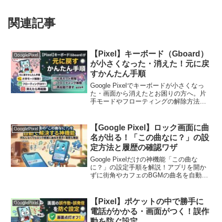
関連記事
【Pixel】キーボード（Gboard）
GooglePixel
が小さくなった・消えた！元に戻
すかんたん手順
Google Pixelでキーボードが小さくなっ
た・画面から消えたとお困りの方へ。片
手モードやフローティングの解除方法、
Gboardが出てこない時の対処法を分かり
やすく解説！元通りの大きなサイズに戻
す簡単手順をお伝えします。
【Google Pixel】ロック画面に曲
GooglePixel
名が出る！「この曲なに？」の設
定方法と履歴の確認ワザ
Google Pixelだけの神機能「この曲な
に？」の設定手順を解説！アプリを開か
ずに街角やカフェのBGMの曲名を自動判
別してロック画面に表示。気になるバッ
テリー消費やプライバシーの安全性、過
去の曲を振り返る「履歴」の活用法まで
【Pixel】ポケットの中で勝手に
GooglePixel
徹底レビュー。
電話がかかる・画面がつく！誤作
動を防ぐ設定