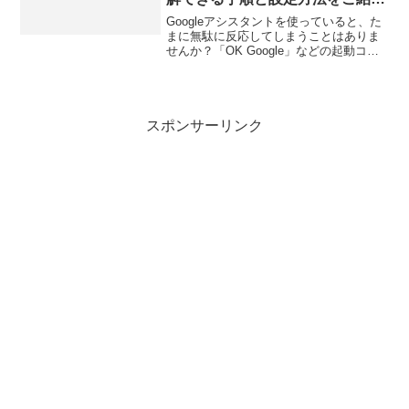
します
Googleアシスタントを使っていると、た
まに無駄に反応してしまうことはありま
せんか？「OK Google」などの起動コマ
ンドを発音しなくても、勝手に反応して
しまうこともあるかもしれません。この
ような場合、どうすればよいのでしょう
か？この記...
スポンサーリンク