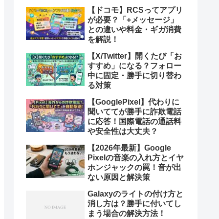
【ドコモ】RCSってアプリ
が必要？「+メッセージ」
との違いや料金・ギガ消費
を解説！
【X/Twitter】開くたび「お
すすめ」になる？フォロー
中に固定・勝手に切り替わ
る対策
【GooglePixel】代わりに
聞いててが勝手に詐欺電話
に応答！国際電話の通話料
や安全性は大丈夫？
【2026年最新】Google
Pixelの音楽の入れ方とイヤ
ホンジャックの罠！音が出
ない原因と解決策
Galaxyのライトの付け方と
消し方は？勝手に付いてし
まう場合の解決方法！