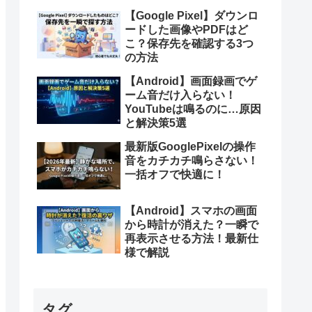
【Google Pixel】ダウンロ
ードした画像やPDFはど
こ？保存先を確認する3つ
の方法
【Android】画面録画でゲ
ーム音だけ入らない！
YouTubeは鳴るのに…原因
と解決策5選
最新版GooglePixelの操作
音をカチカチ鳴らさない！
一括オフで快適に！
【Android】スマホの画面
から時計が消えた？一瞬で
再表示させる方法！最新仕
様で解説
タグ